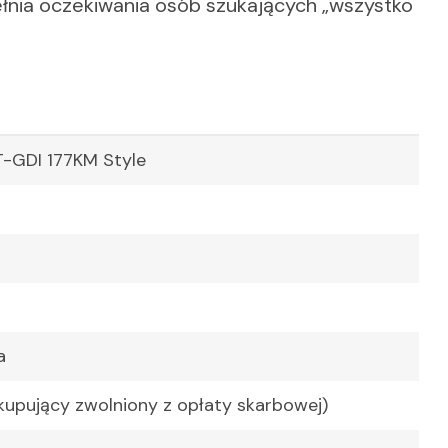
ełnia oczekiwania osób szukających „wszystko
T-GDI 177KM Style
a
kupujący zwolniony z opłaty skarbowej)