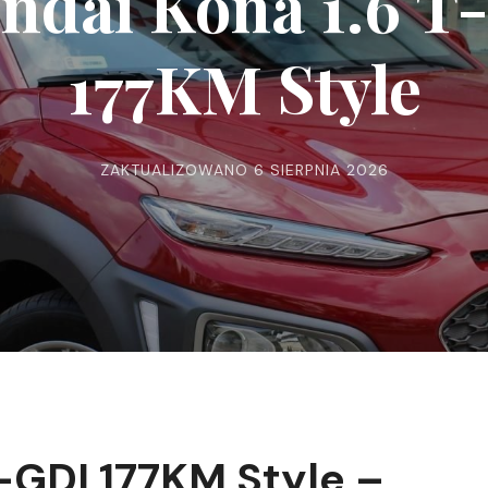
ndai Kona 1.6 T
177KM Style
ZAKTUALIZOWANO
6 SIERPNIA 2026
-GDI 177KM Style –