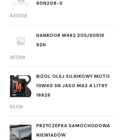
60N208-3
437,62
zł
HANKOOK W462 205/60R16
92H
397,31
zł
BIZOL OLEJ SILNIKOWY MOTO
10W40 SN JASO MA2 4 LITRY
18626
82,17
zł
PRZYCZEPKA SAMOCHODOWA
NIEWIADÓW