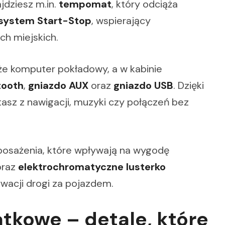
jdziesz m.in.
tempomat
, który odciąża
system Start-Stop
, wspierający
ch miejskich.
że komputer pokładowy, a w kabinie
tooth
,
gniazdo AUX
oraz
gniazdo USB
. Dzięki
tasz z nawigacji, muzyki czy połączeń bez
posażenia, które wpływają na wygodę
oraz
elektrochromatyczne lusterko
wacji drogi za pojazdem.
kowe – detale, które