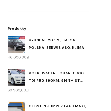
Produkty
HYUNDAI I20 1.2 , SALON
POLSKA, SERWIS ASO, KLIMA
46 000,00
zł
VOLKSWAGEN TOUAREG V10
TDI R50 390KM, 916NM ST...
89 900,00
zł
CITROEN JUMPER L4H3 MAXI,