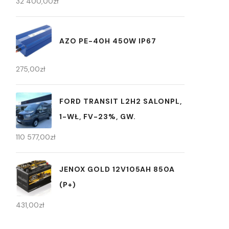
32 400,00
zł
AZO PE-40H 450W IP67
275,00
zł
FORD TRANSIT L2H2 SALONPL,
1-WŁ, FV-23%, GW.
110 577,00
zł
JENOX GOLD 12V105AH 850A
(P+)
431,00
zł