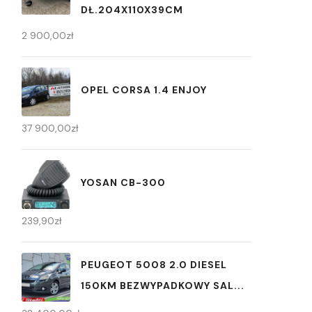
DŁ.204X110X39CM
2 900,00
zł
OPEL CORSA 1.4 ENJOY
37 900,00
zł
YOSAN CB-300
239,90
zł
PEUGEOT 5008 2.0 DIESEL
150KM BEZWYPADKOWY SAL...