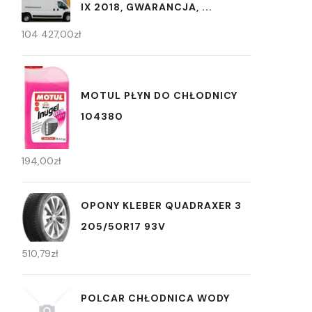
IX 2018, GWARANCJA, ...
104 427,00
zł
MOTUL PŁYN DO CHŁODNICY
104380
194,00
zł
OPONY KLEBER QUADRAXER 3
205/50R17 93V
510,79
zł
POLCAR CHŁODNICA WODY