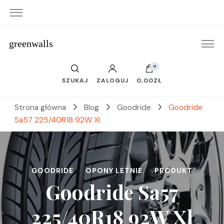
greenwalls
0
SZUKAJ
ZALOGUJ
0,00ZŁ
Strona główna
Blog
Goodride
Goodride
Sa57 225/40R18 92W Xl
GOODRIDE
OPONY LETNIE
PRODUKT
Goodride Sa57
225/40R18 92W Xl