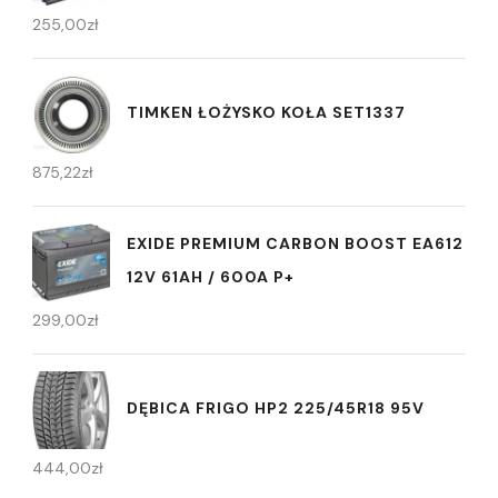
255,00
zł
TIMKEN ŁOŻYSKO KOŁA SET1337
875,22
zł
EXIDE PREMIUM CARBON BOOST EA612
12V 61AH / 600A P+
299,00
zł
DĘBICA FRIGO HP2 225/45R18 95V
444,00
zł