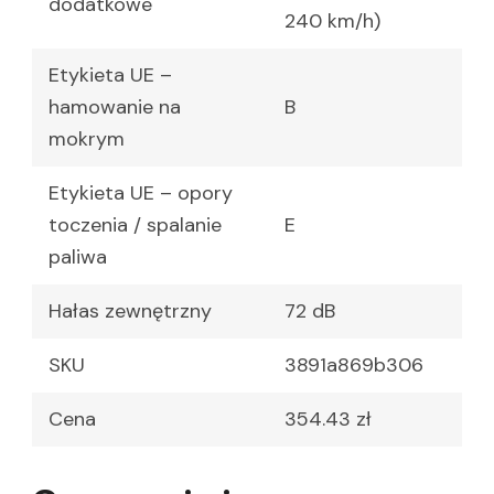
dodatkowe
240 km/h)
Etykieta UE –
hamowanie na
B
mokrym
Etykieta UE – opory
toczenia / spalanie
E
paliwa
Hałas zewnętrzny
72 dB
SKU
3891a869b306
Cena
354.43 zł