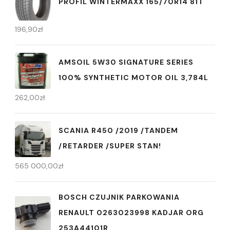
PROFIL WINTERMAXX 165/70R14 81T
196,90
zł
AMSOIL 5W30 SIGNATURE SERIES
100% SYNTHETIC MOTOR OIL 3,784L
262,00
zł
SCANIA R450 /2019 /TANDEM
/RETARDER /SUPER STAN!
565 000,00
zł
BOSCH CZUJNIK PARKOWANIA
RENAULT 0263023998 KADJAR ORG
253A44101R