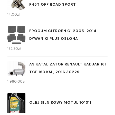
P45T OFF ROAD SPORT
14,00
zł
FROGUM CITROEN C1 2005-2014
DYWANIKI PLUS OSŁONA
132,30
zł
AS KATALIZATOR RENAULT KADJAR 16I
TCE 163 KM , 2016 30229
1 960,00
zł
OLEJ SILNIKOWY MOTUL 101311