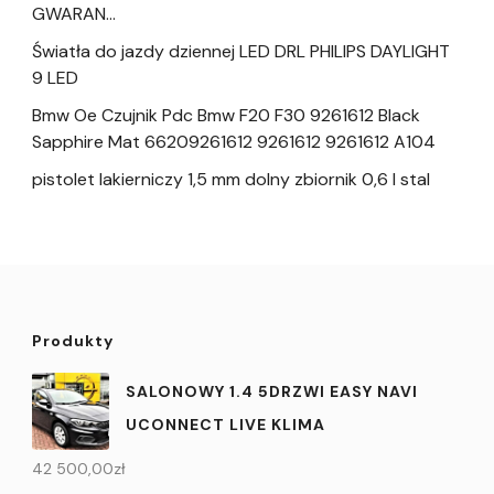
GWARAN…
Światła do jazdy dziennej LED DRL PHILIPS DAYLIGHT
9 LED
Bmw Oe Czujnik Pdc Bmw F20 F30 9261612 Black
Sapphire Mat 66209261612 9261612 9261612 A104
pistolet lakierniczy 1,5 mm dolny zbiornik 0,6 l stal
Produkty
SALONOWY 1.4 5DRZWI EASY NAVI
UCONNECT LIVE KLIMA
42 500,00
zł