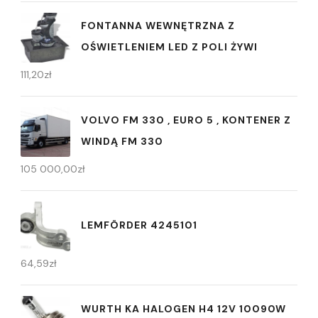
FONTANNA WEWNĘTRZNA Z
OŚWIETLENIEM LED Z POLI ŻYWI
111,20
zł
VOLVO FM 330 , EURO 5 , KONTENER Z
WINDĄ FM 330
105 000,00
zł
LEMFÖRDER 4245101
64,59
zł
WURTH KA HALOGEN H4 12V 10090W