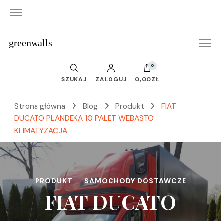
greenwalls
0
SZUKAJ
ZALOGUJ
0,00ZŁ
Strona główna
Blog
Produkt
FIAT
DUCATO PLANDEKA 10 PALET WEBASTO
KLIMATYZACJA
PRODUKT
SAMOCHODY DOSTAWCZE
FIAT DUCATO