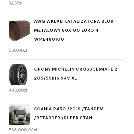
32,67
zł
AWG WKŁAD KATALIZATORA BLOK
METALOWY 80X100 EURO 4
WME480100
550,00
zł
OPONY MICHELIN CROSSCLIMATE 2
205/55R16 94V XL
442,00
zł
SCANIA R450 /2019 /TANDEM
/RETARDER /SUPER STAN!
565 000,00
zł