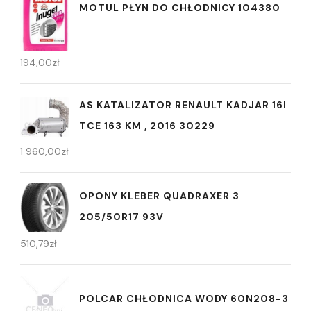
MOTUL PŁYN DO CHŁODNICY 104380
194,00
zł
AS KATALIZATOR RENAULT KADJAR 16I
TCE 163 KM , 2016 30229
1 960,00
zł
OPONY KLEBER QUADRAXER 3
205/50R17 93V
510,79
zł
POLCAR CHŁODNICA WODY 60N208-3