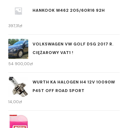
HANKOOK W462 205/60R16 92H
397,31
zł
VOLKSWAGEN VW GOLF DSG 2017 R.
CIĘŻAROWY VAT1 !
54 900,00
zł
WURTH KA HALOGEN H4 12V 10090W
P45T OFF ROAD SPORT
14,00
zł