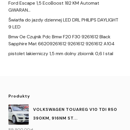
Ford Escape 1,5 EcoBoost 182 KM Automat
GWARAN…
Światła do jazdy dziennej LED DRL PHILIPS DAYLIGHT
9 LED
Bmw Oe Czujnik Pdc Bmw F20 F30 9261612 Black
Sapphire Mat 66209261612 9261612 9261612 A104
pistolet lakierniczy 1,5 mm dolny zbiornik 0,6 l stal
Produkty
VOLKSWAGEN TOUAREG V10 TDI R50
390KM, 916NM ST...
89 900,00
zł