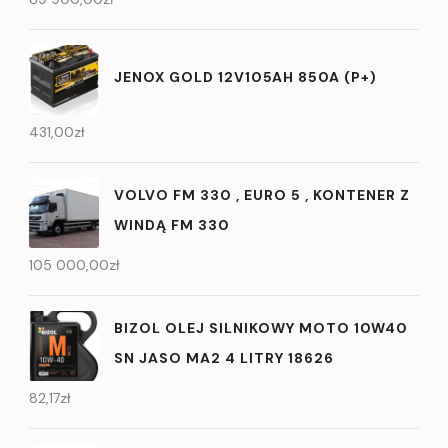
JENOX GOLD 12V105AH 850A (P+)
431,00
zł
VOLVO FM 330 , EURO 5 , KONTENER Z
WINDĄ FM 330
105 000,00
zł
BIZOL OLEJ SILNIKOWY MOTO 10W40
SN JASO MA2 4 LITRY 18626
82,17
zł