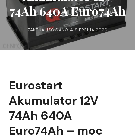
74Ah 640A Euro74Ah
ZAKTUALIZOWANO
4 SIERPNIA 2026
Eurostart
Akumulator 12V
74Ah 640A
Euro74Ah – moc