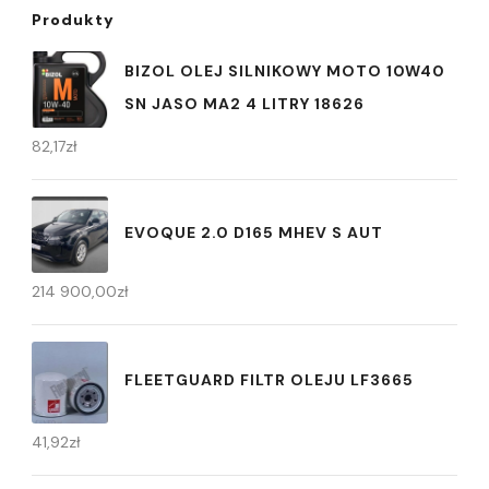
Produkty
BIZOL OLEJ SILNIKOWY MOTO 10W40
SN JASO MA2 4 LITRY 18626
82,17
zł
EVOQUE 2.0 D165 MHEV S AUT
214 900,00
zł
FLEETGUARD FILTR OLEJU LF3665
41,92
zł