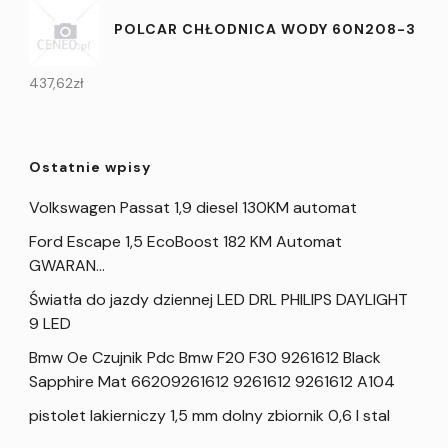
POLCAR CHŁODNICA WODY 60N208-3
437,62
zł
Ostatnie wpisy
Volkswagen Passat 1,9 diesel 130KM automat
Ford Escape 1,5 EcoBoost 182 KM Automat
GWARAN…
Światła do jazdy dziennej LED DRL PHILIPS DAYLIGHT
9 LED
Bmw Oe Czujnik Pdc Bmw F20 F30 9261612 Black
Sapphire Mat 66209261612 9261612 9261612 A104
pistolet lakierniczy 1,5 mm dolny zbiornik 0,6 l stal