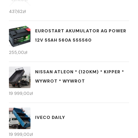
437,62
zł
EUROSTART AKUMULATOR AG POWER
12V 55AH 560A 555560
255,00
zł
NISSAN ATLEON * (120KM) * KIPPER *
WYWROT * WYWROT
19 999,00
zł
IVECO DAILY
19 999,00
zł