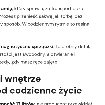
ramię
, który sprawia, że transport poza
 Możesz przenieść sakwę jak torbę, bez
ny sposób. W codziennym rytmie to realna
magnetyczne sprzączki
. To drobny detal,
rtości jest swobodny, a otwieranie i
edy, gdy masz ręce zajęte.
i wnętrze
d codzienne życie
mność 17 litrów
, ale producent przewidział