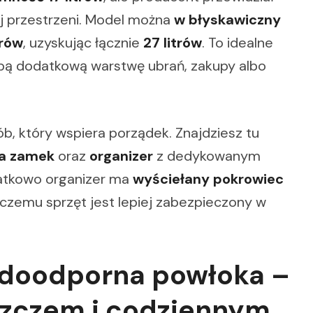
ej przestrzeni. Model można
w błyskawiczny
trów
, uzyskując łącznie
27 litrów
. To idealne
sobą dodatkową warstwę ubrań, zakupy albo
b, który wspiera porządek. Znajdziesz tu
na zamek
oraz
organizer
z dedykowanym
atkowo organizer ma
wyściełany pokrowiec
i czemu sprzęt jest lepiej zabezpieczony w
odoodporna powłoka –
szczem i codziennym