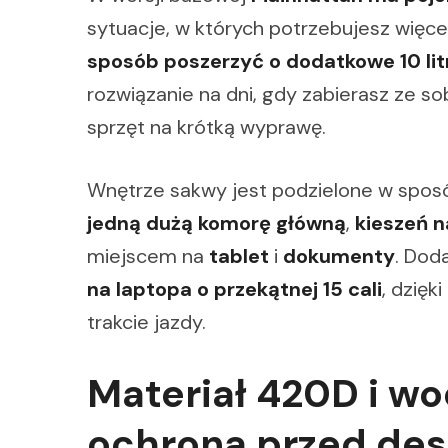
sytuacje, w których potrzebujesz więc
sposób poszerzyć o dodatkowe 10 li
rozwiązanie na dni, gdy zabierasz ze 
sprzęt na krótką wyprawę.
Wnętrze sakwy jest podzielone w sposó
jedną dużą komorę główną
,
kieszeń 
miejscem na
tablet
i
dokumenty
. Dod
na laptopa o przekątnej 15 cali
, dzięk
trakcie jazdy.
Materiał 420D i w
ochrona przed de