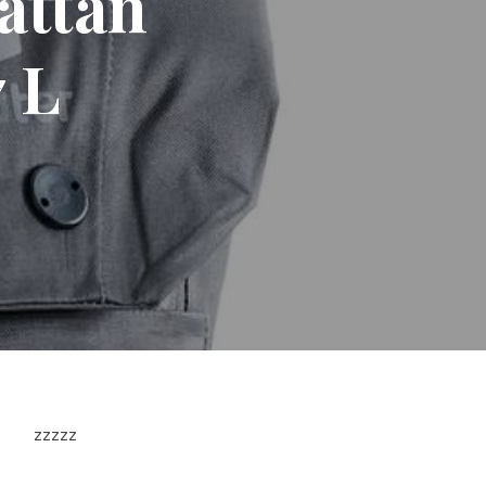
attan
 L
zzzzz