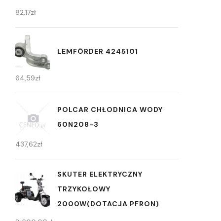
82,17
zł
LEMFÖRDER 4245101
64,59
zł
POLCAR CHŁODNICA WODY
60N208-3
437,62
zł
SKUTER ELEKTRYCZNY
TRZYKOŁOWY
2000W(DOTACJA PFRON)