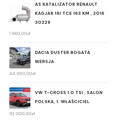
AS KATALIZATOR RENAULT
KADJAR 16I TCE 163 KM , 2016
30229
1 960,00
zł
DACIA DUSTER BOGATA
WERSJA.
44 900,00
zł
VW T-CROSS 1.0 TSI , SALON
POLSKA, 1. WŁAŚCICIEL
92 000,00
zł