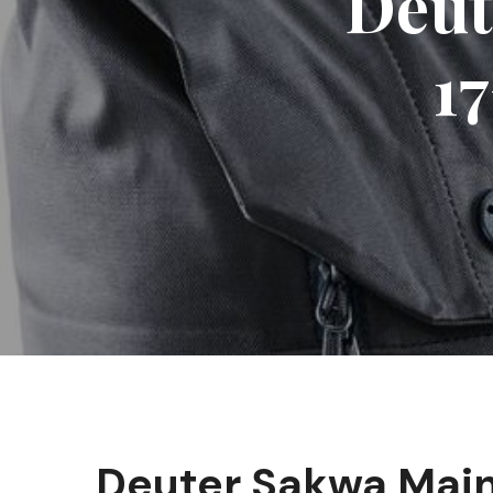
Deut
1
Deuter Sakwa Main