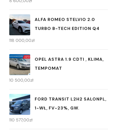
8 600,00
zł
ALFA ROMEO STELVIO 2.0
TURBO B-TECH EDITION Q4
118 000,00
zł
OPEL ASTRA 1.9 CDTI , KLIMA,
TEMPOMAT
10 500,00
zł
FORD TRANSIT L2H2 SALONPL,
1-WŁ, FV-23%, GW.
110 577,00
zł