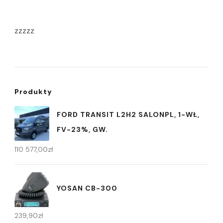
zzzzz
Produkty
FORD TRANSIT L2H2 SALONPL, 1-WŁ,
FV-23%, GW.
110 577,00
zł
YOSAN CB-300
239,90
zł