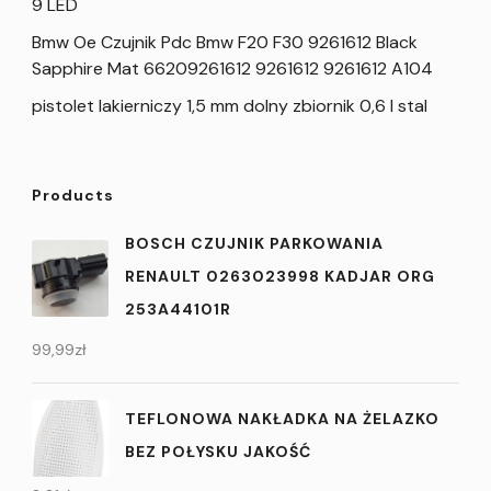
9 LED
Bmw Oe Czujnik Pdc Bmw F20 F30 9261612 Black
Sapphire Mat 66209261612 9261612 9261612 A104
pistolet lakierniczy 1,5 mm dolny zbiornik 0,6 l stal
Products
BOSCH CZUJNIK PARKOWANIA
RENAULT 0263023998 KADJAR ORG
253A44101R
99,99
zł
TEFLONOWA NAKŁADKA NA ŻELAZKO
BEZ POŁYSKU JAKOŚĆ