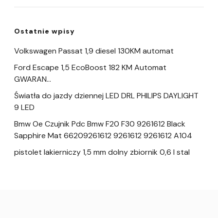
Ostatnie wpisy
Volkswagen Passat 1,9 diesel 130KM automat
Ford Escape 1,5 EcoBoost 182 KM Automat
GWARAN…
Światła do jazdy dziennej LED DRL PHILIPS DAYLIGHT
9 LED
Bmw Oe Czujnik Pdc Bmw F20 F30 9261612 Black
Sapphire Mat 66209261612 9261612 9261612 A104
pistolet lakierniczy 1,5 mm dolny zbiornik 0,6 l stal