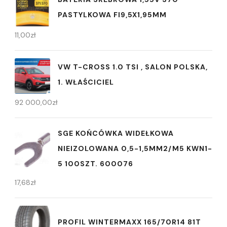
PASTYLKOWA FI9,5X1,95MM
11,00
zł
VW T-CROSS 1.0 TSI , SALON POLSKA,
1. WŁAŚCICIEL
92 000,00
zł
SGE KOŃCÓWKA WIDEŁKOWA
NIEIZOLOWANA 0,5-1,5MM2/M5 KWN1-
5 100SZT. 600076
17,68
zł
PROFIL WINTERMAXX 165/70R14 81T