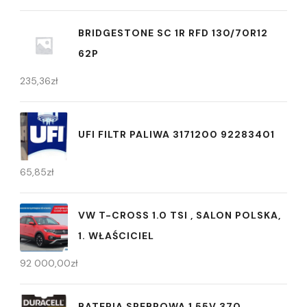
BRIDGESTONE SC 1R RFD 130/70R12
62P
235,36
zł
UFI FILTR PALIWA 3171200 92283401
65,85
zł
VW T-CROSS 1.0 TSI , SALON POLSKA,
1. WŁAŚCICIEL
92 000,00
zł
BATERIA SREBROWA 1,55V 370