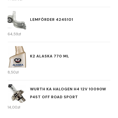
LEMFÖRDER 4245101
64,59
zł
K2 ALASKA 770 ML
8,50
zł
WURTH KA HALOGEN H4 12V 10090W
P45T OFF ROAD SPORT
14,00
zł