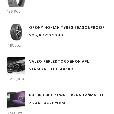
196,90
zł
OPONY NOKIAN TYRES SEASONPROOF
205/60R16 96H XL
419,50
zł
VALEO REFLEKTOR XENON AFL
VERSION L LHD 44589
1 794,96
zł
PHILIPS HUE ZEWNĘTRZNA TAŚMA LED
Z ZASILACZEM 5M
779,00
zł