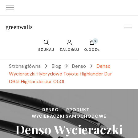
greenwalls
0
SZUKAJ
ZALOGUJ
0,00ZŁ
Strona główna
Blog
Denso
Denso
Wycieraczki Hybrydowe Toyota Highlander Dur
065LHighlanderdur 050L
DENSO
PRODUKT
WYCIERACZKI SAMOCHODOWE
Denso Wycieraczki