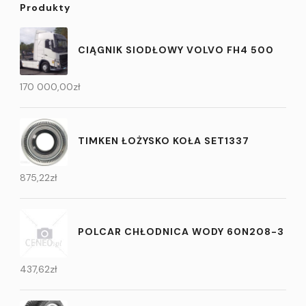
Produkty
CIĄGNIK SIODŁOWY VOLVO FH4 500
170 000,00
zł
TIMKEN ŁOŻYSKO KOŁA SET1337
875,22
zł
POLCAR CHŁODNICA WODY 60N208-3
437,62
zł