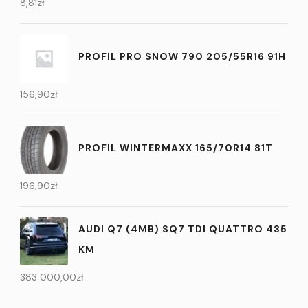
8,81
zł
PROFIL PRO SNOW 790 205/55R16 91H
156,90
zł
PROFIL WINTERMAXX 165/70R14 81T
196,90
zł
AUDI Q7 (4MB) SQ7 TDI QUATTRO 435
KM
383 000,00
zł