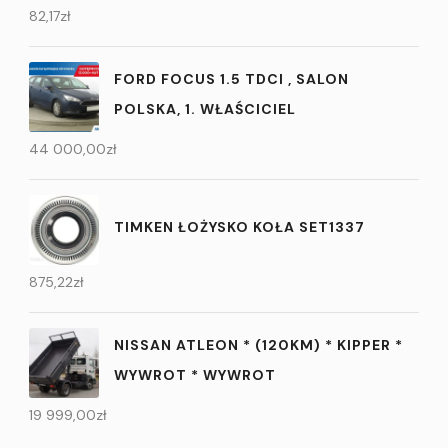
82,17
zł
FORD FOCUS 1.5 TDCI , SALON
POLSKA, 1. WŁAŚCICIEL
44 000,00
zł
TIMKEN ŁOŻYSKO KOŁA SET1337
875,22
zł
NISSAN ATLEON * (120KM) * KIPPER *
WYWROT * WYWROT
19 999,00
zł