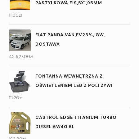
PASTYLKOWA FI9,5X1,95MM
11,00
zł
FIAT PANDA VAN,FV23%, GW,
DOSTAWA
42 927,00
zł
FONTANNA WEWNĘTRZNA Z
OŚWIETLENIEM LED Z POLI ŻYWI
111,20
zł
CASTROL EDGE TITANIUM TURBO
DIESEL 5W40 5L
163,90
zł