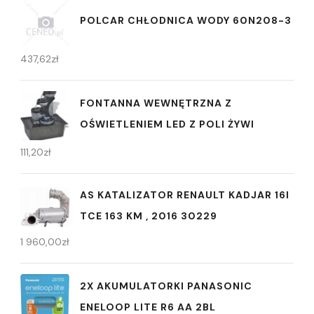
POLCAR CHŁODNICA WODY 60N208-3
437,62
zł
FONTANNA WEWNĘTRZNA Z
OŚWIETLENIEM LED Z POLI ŻYWI
111,20
zł
AS KATALIZATOR RENAULT KADJAR 16I
TCE 163 KM , 2016 30229
1 960,00
zł
2X AKUMULATORKI PANASONIC
ENELOOP LITE R6 AA 2BL