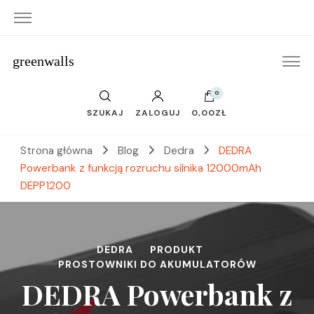
greenwalls
0
SZUKAJ
ZALOGUJ
0,00ZŁ
Strona główna
Blog
Dedra
DEDRA
Powerbank z funkcją rozruchu silnika 12000mAh
DEPP1200
DEDRA
PRODUKT
PROSTOWNIKI DO AKUMULATORÓW
DEDRA Powerbank z