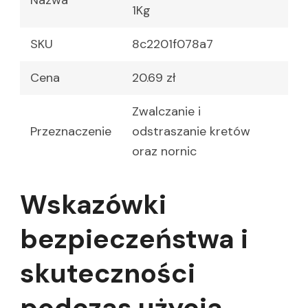
Nazwa
1Kg
SKU
8c2201f078a7
Cena
20.69 zł
Zwalczanie i
Przeznaczenie
odstraszanie kretów
oraz nornic
Wskazówki
bezpieczeństwa i
skuteczności
podczas użycia