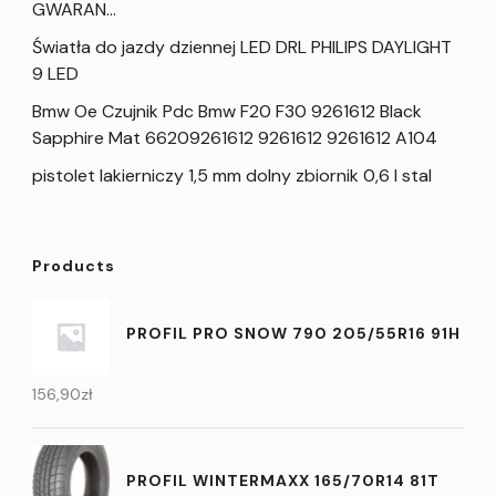
GWARAN…
Światła do jazdy dziennej LED DRL PHILIPS DAYLIGHT
9 LED
Bmw Oe Czujnik Pdc Bmw F20 F30 9261612 Black
Sapphire Mat 66209261612 9261612 9261612 A104
pistolet lakierniczy 1,5 mm dolny zbiornik 0,6 l stal
Products
PROFIL PRO SNOW 790 205/55R16 91H
156,90
zł
PROFIL WINTERMAXX 165/70R14 81T