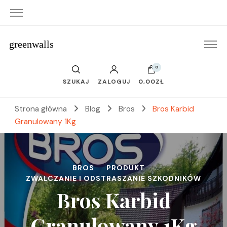
greenwalls
0
SZUKAJ
ZALOGUJ
0,00ZŁ
Strona główna
Blog
Bros
Bros Karbid
Granulowany 1Kg
BROS
PRODUKT
ZWALCZANIE I ODSTRASZANIE SZKODNIKÓW
Bros Karbid
Granulowany 1Kg