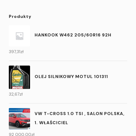
Produkty
HANKOOK W462 205/60R16 92H
397,31
zł
OLEJ SILNIKOWY MOTUL 101311
32,67
zł
VW T-CROSS 1.0 TSI , SALON POLSKA,
1. WŁAŚCICIEL
92 000,00
zł