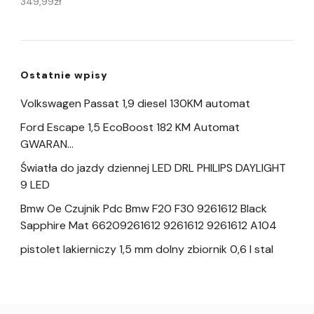
349,99
zł
Ostatnie wpisy
Volkswagen Passat 1,9 diesel 130KM automat
Ford Escape 1,5 EcoBoost 182 KM Automat
GWARAN…
Światła do jazdy dziennej LED DRL PHILIPS DAYLIGHT
9 LED
Bmw Oe Czujnik Pdc Bmw F20 F30 9261612 Black
Sapphire Mat 66209261612 9261612 9261612 A104
pistolet lakierniczy 1,5 mm dolny zbiornik 0,6 l stal