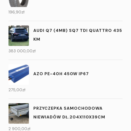
196,90
zł
AUDI Q7 (4MB) SQ7 TDI QUATTRO 435
KM
383 000,00
zł
AZO PE-40H 450W IP67
275,00
zł
PRZYCZEPKA SAMOCHODOWA
NIEWIADÓW DŁ.204X110X39CM
2 900,00
zł