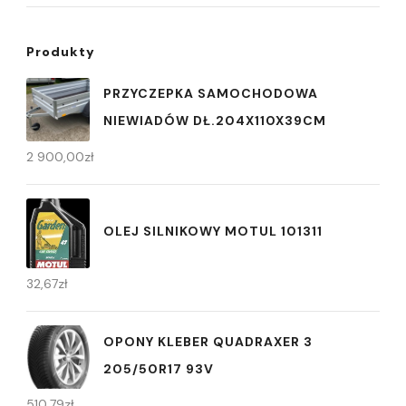
Produkty
PRZYCZEPKA SAMOCHODOWA
NIEWIADÓW DŁ.204X110X39CM
2 900,00
zł
OLEJ SILNIKOWY MOTUL 101311
32,67
zł
OPONY KLEBER QUADRAXER 3
205/50R17 93V
510,79
zł