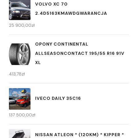
VOLVO XC 70
2.4D5163KMAWDGWARANCJA
25 900,00
zł
OPONY CONTINENTAL
ALLSEASONCONTACT 195/55 R16 91V
XL
413,78
zł
IVECO DAILY 35C16
137 500,00
zł
NISSAN ATLEON * (120KM) * KIPPER *