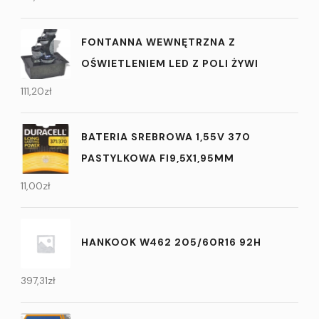
FONTANNA WEWNĘTRZNA Z
OŚWIETLENIEM LED Z POLI ŻYWI
111,20
zł
BATERIA SREBROWA 1,55V 370
PASTYLKOWA FI9,5X1,95MM
11,00
zł
HANKOOK W462 205/60R16 92H
397,31
zł