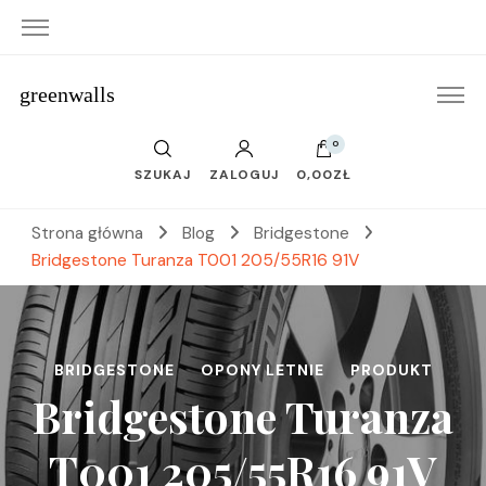
greenwalls
0
SZUKAJ
ZALOGUJ
0,00ZŁ
Strona główna
Blog
Bridgestone
Bridgestone Turanza T001 205/55R16 91V
BRIDGESTONE
OPONY LETNIE
PRODUKT
Bridgestone Turanza
T001 205/55R16 91V