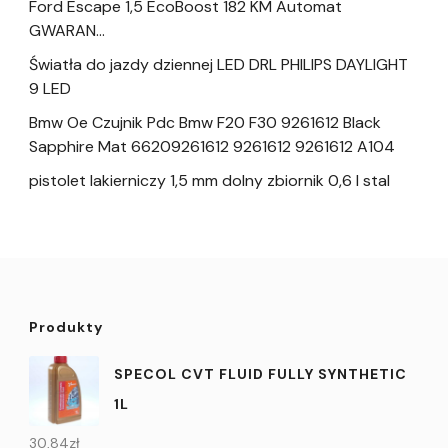
Ford Escape 1,5 EcoBoost 182 KM Automat
GWARAN…
Światła do jazdy dziennej LED DRL PHILIPS DAYLIGHT
9 LED
Bmw Oe Czujnik Pdc Bmw F20 F30 9261612 Black
Sapphire Mat 66209261612 9261612 9261612 A104
pistolet lakierniczy 1,5 mm dolny zbiornik 0,6 l stal
Produkty
SPECOL CVT FLUID FULLY SYNTHETIC
1L
30,84
zł