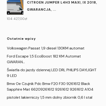
CITROEN JUMPER L4H3 MAXI, IX 2018,
GWARANCJA, ...
104 427,00
zł
Ostatnie wpisy
Volkswagen Passat 1,9 diesel 130KM automat
Ford Escape 1,5 EcoBoost 182 KM Automat
GWARAN…
Światła do jazdy dziennej LED DRL PHILIPS DAYLIGHT
9 LED
Bmw Oe Czujnik Pdc Bmw F20 F30 9261612 Black
Sapphire Mat 66209261612 9261612 9261612 A104
pistolet lakierniczy 1,5 mm dolny zbiornik 0,6 l stal