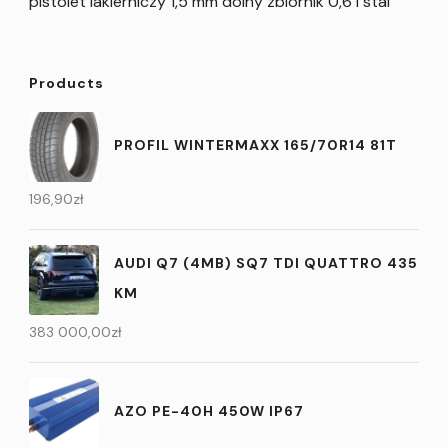
pistolet lakierniczy 1,5 mm dolny zbiornik 0,6 l stal
Products
PROFIL WINTERMAXX 165/70R14 81T
196,90
zł
AUDI Q7 (4MB) SQ7 TDI QUATTRO 435
KM
383 000,00
zł
AZO PE-40H 450W IP67