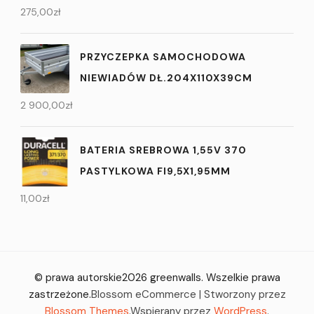
275,00
zł
PRZYCZEPKA SAMOCHODOWA
NIEWIADÓW DŁ.204X110X39CM
2 900,00
zł
BATERIA SREBROWA 1,55V 370
PASTYLKOWA FI9,5X1,95MM
11,00
zł
© prawa autorskie2026
greenwalls
. Wszelkie prawa
zastrzeżone.
Blossom eCommerce | Stworzony przez
Blossom Themes
.Wspierany przez
WordPress
.