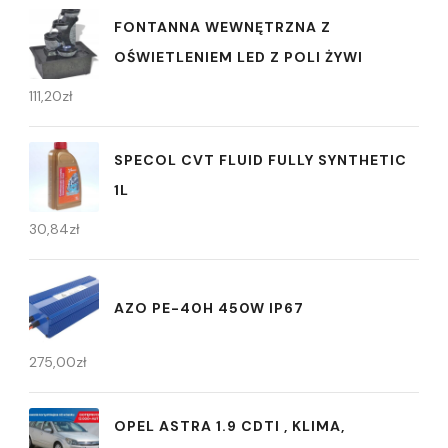
FONTANNA WEWNĘTRZNA Z
OŚWIETLENIEM LED Z POLI ŻYWI
111,20
zł
SPECOL CVT FLUID FULLY SYNTHETIC
1L
30,84
zł
AZO PE-40H 450W IP67
275,00
zł
OPEL ASTRA 1.9 CDTI , KLIMA,