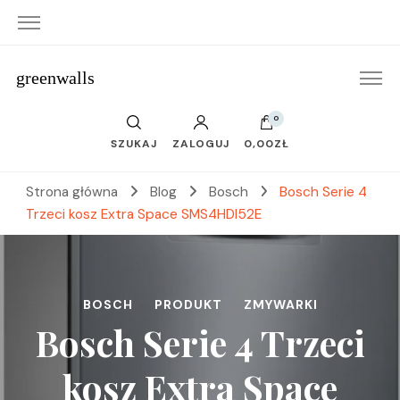
greenwalls
0
SZUKAJ
ZALOGUJ
0,00ZŁ
Strona główna
Blog
Bosch
Bosch Serie 4
Trzeci kosz Extra Space SMS4HDI52E
BOSCH
PRODUKT
ZMYWARKI
Bosch Serie 4 Trzeci
kosz Extra Space