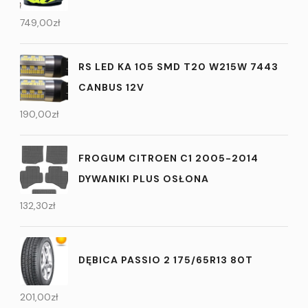
749,00
zł
RS LED KA 105 SMD T20 W215W 7443
CANBUS 12V
190,00
zł
FROGUM CITROEN C1 2005-2014
DYWANIKI PLUS OSŁONA
132,30
zł
DĘBICA PASSIO 2 175/65R13 80T
201,00
zł