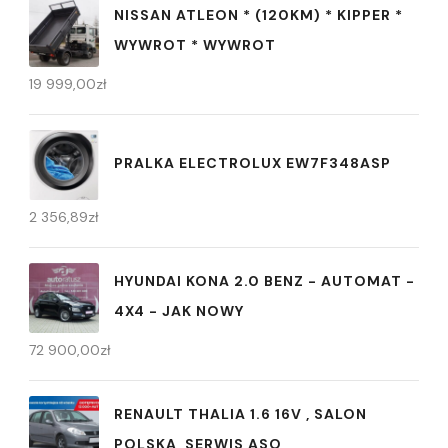
NISSAN ATLEON * (120KM) * KIPPER *
WYWROT * WYWROT
19 999,00
zł
PRALKA ELECTROLUX EW7F348ASP
2 356,89
zł
HYUNDAI KONA 2.0 BENZ - AUTOMAT -
4X4 - JAK NOWY
72 900,00
zł
RENAULT THALIA 1.6 16V , SALON
POLSKA, SERWIS ASO