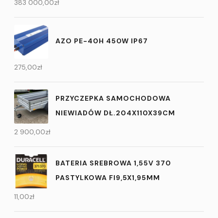
383 000,00
zł
AZO PE-40H 450W IP67
275,00
zł
PRZYCZEPKA SAMOCHODOWA
NIEWIADÓW DŁ.204X110X39CM
2 900,00
zł
BATERIA SREBROWA 1,55V 370
PASTYLKOWA FI9,5X1,95MM
11,00
zł