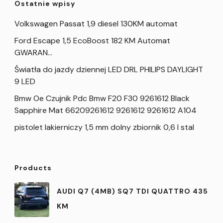
Ostatnie wpisy
Volkswagen Passat 1,9 diesel 130KM automat
Ford Escape 1,5 EcoBoost 182 KM Automat
GWARAN…
Światła do jazdy dziennej LED DRL PHILIPS DAYLIGHT
9 LED
Bmw Oe Czujnik Pdc Bmw F20 F30 9261612 Black
Sapphire Mat 66209261612 9261612 9261612 A104
pistolet lakierniczy 1,5 mm dolny zbiornik 0,6 l stal
Products
AUDI Q7 (4MB) SQ7 TDI QUATTRO 435
KM