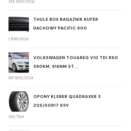
214 900,00
zł
THULE BOX BAGAŻNIK KUFER
DACHOWY PACIFIC 600
1 899,00
zł
VOLKSWAGEN TOUAREG V10 TDI R50
390KM, 916NM ST...
89 900,00
zł
OPONY KLEBER QUADRAXER 3
205/50R17 93V
510,79
zł