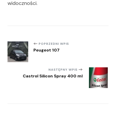
widoczności.
Nawigacja
POPRZEDNI WPIS
Peugeot 107
wpisu
NASTĘPNY WPIS
Castrol Silicon Spray 400 ml