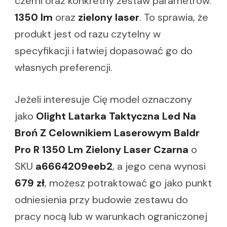
czerni oraz konkretny zestaw parametrów:
1350 lm
oraz
zielony laser
. To sprawia, że
produkt jest od razu czytelny w
specyfikacji i łatwiej dopasować go do
własnych preferencji.
Jeżeli interesuje Cię model oznaczony
jako
Olight Latarka Taktyczna Led Na
Broń Z Celownikiem Laserowym Baldr
Pro R 1350 Lm Zielony Laser Czarna
o
SKU
a6664209eeb2
, a jego cena wynosi
679 zł
, możesz potraktować go jako punkt
odniesienia przy budowie zestawu do
pracy nocą lub w warunkach ograniczonej