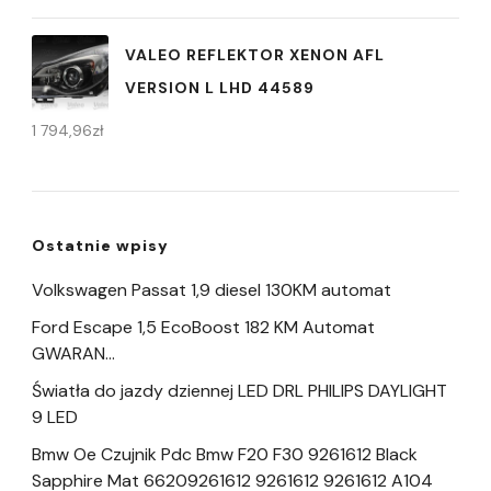
VALEO REFLEKTOR XENON AFL
VERSION L LHD 44589
1 794,96
zł
Ostatnie wpisy
Volkswagen Passat 1,9 diesel 130KM automat
Ford Escape 1,5 EcoBoost 182 KM Automat
GWARAN…
Światła do jazdy dziennej LED DRL PHILIPS DAYLIGHT
9 LED
Bmw Oe Czujnik Pdc Bmw F20 F30 9261612 Black
Sapphire Mat 66209261612 9261612 9261612 A104