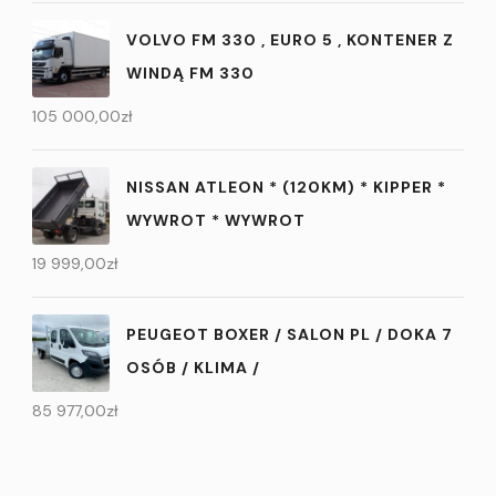
VOLVO FM 330 , EURO 5 , KONTENER Z
WINDĄ FM 330
105 000,00
zł
NISSAN ATLEON * (120KM) * KIPPER *
WYWROT * WYWROT
19 999,00
zł
PEUGEOT BOXER / SALON PL / DOKA 7
OSÓB / KLIMA /
85 977,00
zł