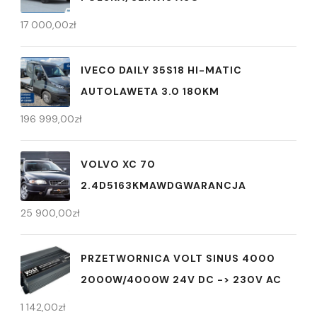
17 000,00
zł
IVECO DAILY 35S18 HI-MATIC
AUTOLAWETA 3.0 180KM
196 999,00
zł
VOLVO XC 70
2.4D5163KMAWDGWARANCJA
25 900,00
zł
PRZETWORNICA VOLT SINUS 4000
2000W/4000W 24V DC -> 230V AC
1 142,00
zł