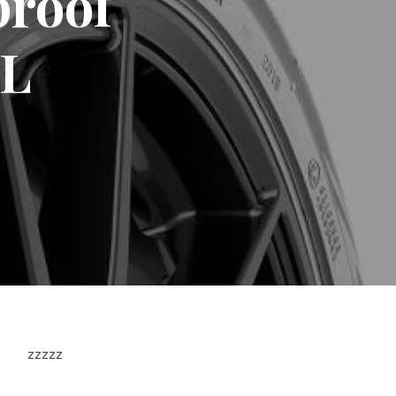
proof
XL
zzzzz