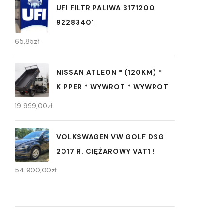
UFI FILTR PALIWA 3171200
92283401
65,85
zł
NISSAN ATLEON * (120KM) *
KIPPER * WYWROT * WYWROT
19 999,00
zł
VOLKSWAGEN VW GOLF DSG
2017 R. CIĘŻAROWY VAT1 !
54 900,00
zł