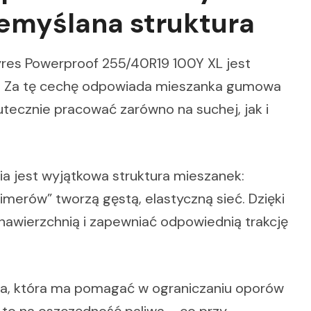
zemyślana struktura
res Powerproof 255/40R19 100Y XL jest
. Za tę cechę odpowiada mieszanka gumowa
utecznie pracować zarówno na suchej, jak i
nia jest wyjątkowa struktura mieszanek:
imerów” tworzą gęstą, elastyczną sieć. Dzięki
awierzchnią i zapewniać odpowiednią trakcję
wa, która ma pomagać w ograniczaniu oporów