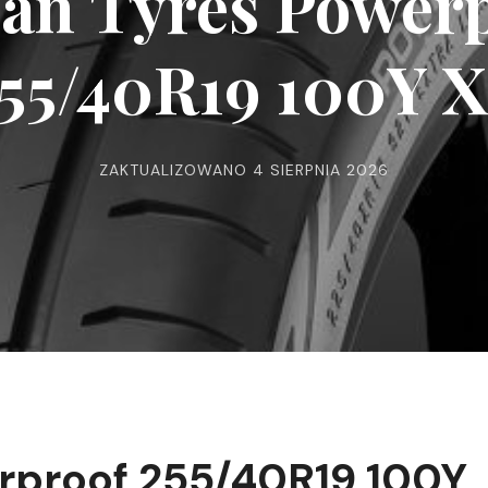
an Tyres Power
55/40R19 100Y 
ZAKTUALIZOWANO
4 SIERPNIA 2026
rproof 255/40R19 100Y