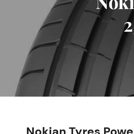
Noki
2
Nokian Tyres Powe