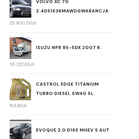
VOLVO XC 70
2.4D5163KMAWDGWARANCJA
25 900,00
zł
ISUZU NPR 85-5DX 2007 R.
55 227,00
zł
CASTROL EDGE TITANIUM
TURBO DIESEL 5W40 5L
163,90
zł
EVOQUE 2.0 D165 MHEV S AUT