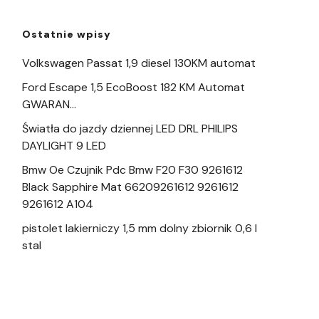
Ostatnie wpisy
Volkswagen Passat 1,9 diesel 130KM automat
Ford Escape 1,5 EcoBoost 182 KM Automat
GWARAN…
Światła do jazdy dziennej LED DRL PHILIPS
DAYLIGHT 9 LED
Bmw Oe Czujnik Pdc Bmw F20 F30 9261612
Black Sapphire Mat 66209261612 9261612
9261612 A104
pistolet lakierniczy 1,5 mm dolny zbiornik 0,6 l
stal