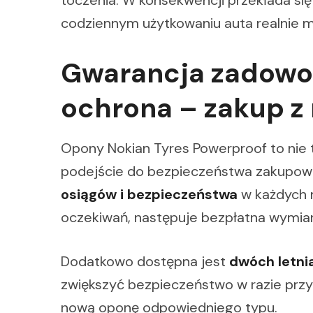
toczenia. W konsekwencji przekłada się
codziennym użytkowaniu auta realnie m
Gwarancja zadowol
ochrona – zakup z
Opony Nokian Tyres Powerproof to nie t
podejście do bezpieczeństwa zakupow
osiągów i bezpieczeństwa
w każdych m
oczekiwań, następuje bezpłatna wymian
Dodatkowo dostępna jest
dwóch letni
zwiększyć bezpieczeństwo w razie prz
nową oponę odpowiedniego typu.