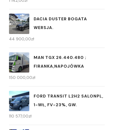
1 142,00
zł
DACIA DUSTER BOGATA
WERSJA.
44 900,00
zł
MAN TGX 26.440.480 ;
FIRANKA,NAPOJÓWKA
150 000,00
zł
FORD TRANSIT L2H2 SALONPL,
1-WŁ, FV-23%, GW.
110 577,00
zł