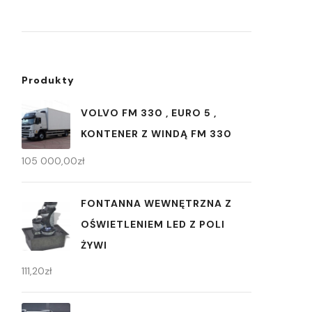
Produkty
VOLVO FM 330 , EURO 5 ,
KONTENER Z WINDĄ FM 330
105 000,00
zł
FONTANNA WEWNĘTRZNA Z
OŚWIETLENIEM LED Z POLI
ŻYWI
111,20
zł