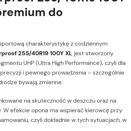
 premium do
zy sportową charakterystykę z codziennym
rproof 255/40R19 100Y XL
jest stworzony
segmentu UHP (Ultra High Performance), czyli dla
, precyzji i pewnego prowadzenia – szczególnie
 drodze bywają zmienne.
unkowane na skuteczność w deszczu oraz na
. W efekcie opona ma wspierać kierowcę przy
amowaniu, czyli dokładnie w tych sytuacjach, w