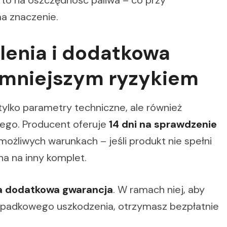
 to na oszczędność paliwa – co przy
a znaczenie.
enia i dodatkowa
 mniejszym ryzykiem
ylko parametry techniczne, ale również
ego. Producent oferuje
14 dni na sprawdzenie
ożliwych warunkach – jeśli produkt nie spełni
a na inny komplet.
a dodatkowa gwarancja
. W ramach niej, aby
ypadkowego uszkodzenia, otrzymasz bezpłatnie