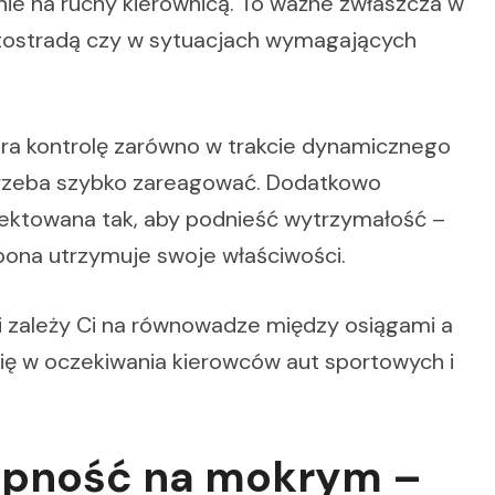
e na ruchy kierownicą. To ważne zwłaszcza w
utostradą czy w sytuacjach wymagających
ra kontrolę zarówno w trakcie dynamicznego
trzeba szybko zareagować. Dodatkowo
jektowana tak, aby podnieść wytrzymałość –
opona utrzymuje swoje właściwości.
m i zależy Ci na równowadze między osiągami a
ię w oczekiwania kierowców aut sportowych i
epność na mokrym –