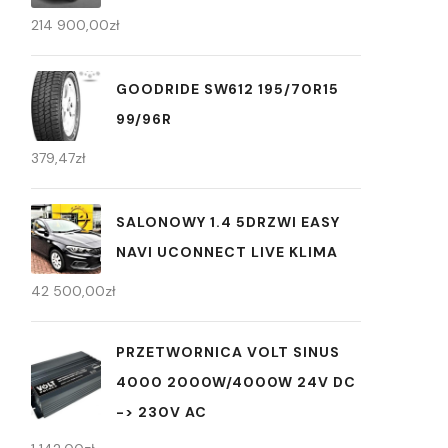
214 900,00
zł
GOODRIDE SW612 195/70R15
99/96R
379,47
zł
SALONOWY 1.4 5DRZWI EASY
NAVI UCONNECT LIVE KLIMA
42 500,00
zł
PRZETWORNICA VOLT SINUS
4000 2000W/4000W 24V DC
-> 230V AC