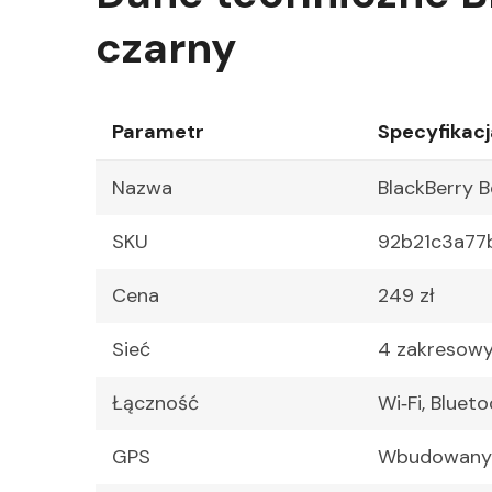
czarny
Parametr
Specyfikacj
Nazwa
BlackBerry 
SKU
92b21c3a77
Cena
249 zł
Sieć
4 zakresowy
Łączność
Wi‑Fi, Bluet
GPS
Wbudowany G