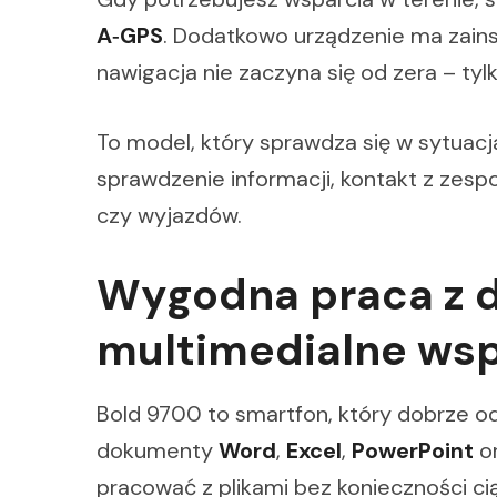
A‑GPS
. Dodatkowo urządzenie ma zain
nawigacja nie zaczyna się od zera – tyl
To model, który sprawdza się w sytuacja
sprawdzenie informacji, kontakt z zesp
czy wyjazdów.
Wygodna praca z 
multimedialne wsp
Bold 9700 to smartfon, który dobrze od
dokumenty
Word
,
Excel
,
PowerPoint
o
pracować z plikami bez konieczności ci