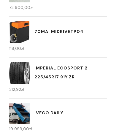
72 900,00
zł
70MAI MIDRIVETP04
118,00
zł
IMPERIAL ECOSPORT 2
225/45R17 91Y ZR
312,92
zł
IVECO DAILY
19 999,00
zł