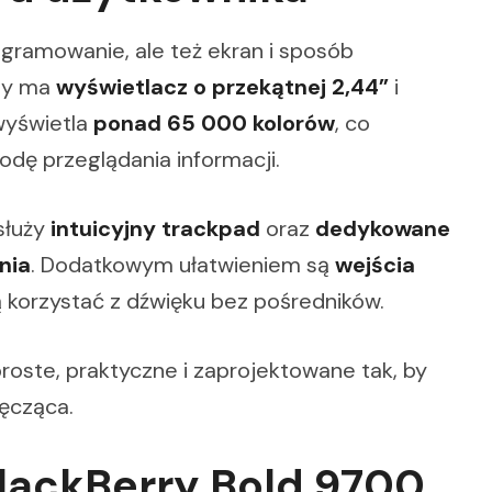
gramowanie, ale też ekran i sposób
rny ma
wyświetlacz o przekątnej 2,44”
i
 wyświetla
ponad 65 000 kolorów
, co
godę przeglądania informacji.
służy
intuicyjny trackpad
oraz
dedykowane
nia
. Dodatkowym ułatwieniem są
wejścia
ą korzystać z dźwięku bez pośredników.
proste, praktyczne i zaprojektowane tak, by
męcząca.
lackBerry Bold 9700