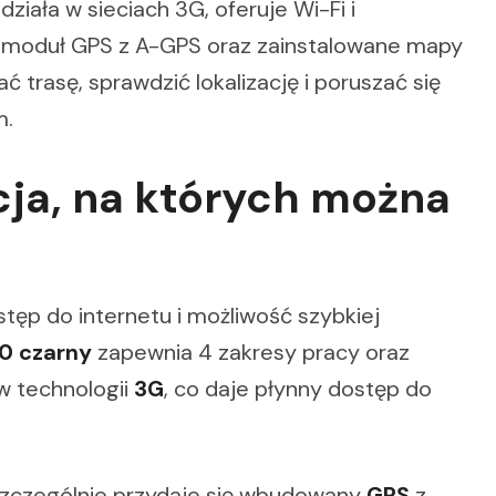
ziała w sieciach 3G, oferuje Wi-Fi i
 moduł GPS z A-GPS oraz zainstalowane mapy
ć trasę, sprawdzić lokalizację i poruszać się
m.
cja, na których można
tęp do internetu i możliwość szybkiej
0 czarny
zapewnia 4 zakresy pracy oraz
 w technologii
3G
, co daje płynny dostęp do
szczególnie przydaje się wbudowany
GPS
z