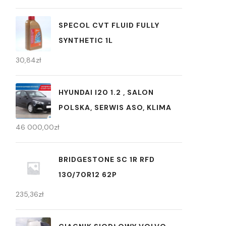
SPECOL CVT FLUID FULLY
SYNTHETIC 1L
30,84
zł
HYUNDAI I20 1.2 , SALON
POLSKA, SERWIS ASO, KLIMA
46 000,00
zł
BRIDGESTONE SC 1R RFD
130/70R12 62P
235,36
zł