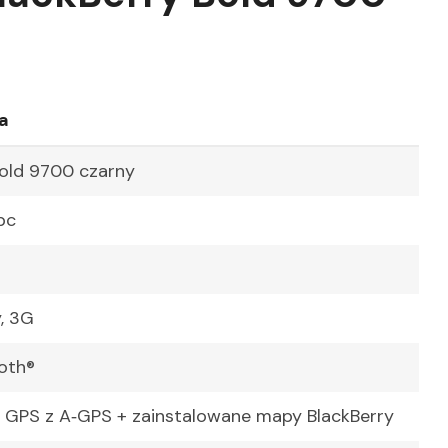
a
Bold 9700 czarny
bc
, 3G
ooth®
PS z A‑GPS + zainstalowane mapy BlackBerry