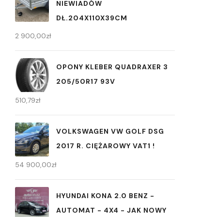
NIEWIADÓW
DŁ.204X110X39CM
2 900,00
zł
OPONY KLEBER QUADRAXER 3
205/50R17 93V
510,79
zł
VOLKSWAGEN VW GOLF DSG
2017 R. CIĘŻAROWY VAT1 !
54 900,00
zł
HYUNDAI KONA 2.0 BENZ -
AUTOMAT - 4X4 - JAK NOWY