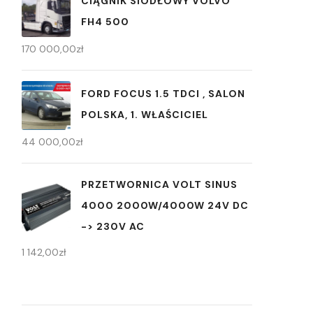
CIĄGNIK SIODŁOWY VOLVO
FH4 500
170 000,00
zł
FORD FOCUS 1.5 TDCI , SALON
POLSKA, 1. WŁAŚCICIEL
44 000,00
zł
PRZETWORNICA VOLT SINUS
4000 2000W/4000W 24V DC
-> 230V AC
1 142,00
zł