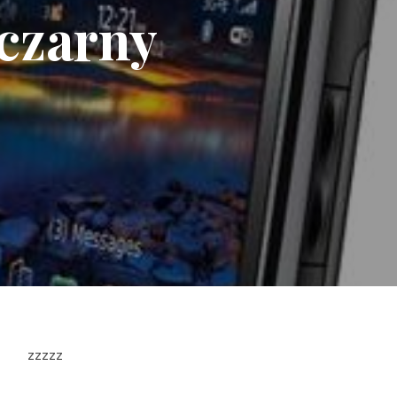
czarny
zzzzz