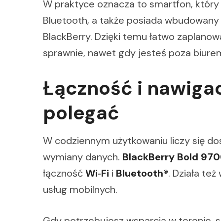
W praktyce oznacza to smartfon, który d
Bluetooth, a także posiada wbudowany
BlackBerry. Dzięki temu łatwo zaplanowa
sprawnie, nawet gdy jesteś poza biure
Łączność i nawiga
polegać
W codziennym użytkowaniu liczy się dos
wymiany danych.
BlackBerry Bold 970
łączność
Wi‑Fi
i
Bluetooth®
. Działa też
usług mobilnych.
Gdy potrzebujesz wsparcia w terenie, 